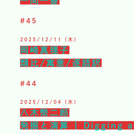
一問一答
#
45
2025/12/11（木）
岡崎真理子
類比/寓意/逐語訳
#
44
2025/12/04（木）
八木幣二郎
発掘と演算 | Digging a